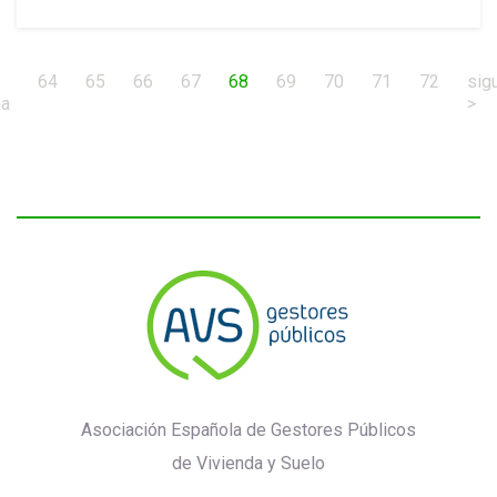
(current)
64
65
66
67
68
69
70
71
72
sig
ma
>
Asociación Española de Gestores Públicos
de Vivienda y Suelo