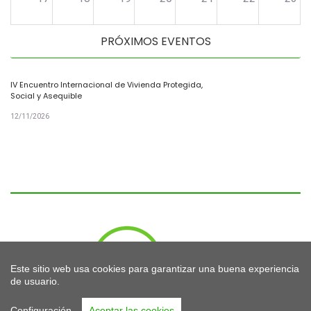
PRÓXIMOS EVENTOS
24
25
26
27
28
29
30
IV Encuentro Internacional de Vivienda Protegida,
Social y Asequible
31
1
2
3
4
5
6
12/11/2026
Este sitio web usa cookies para garantizar una buena experiencia
de usuario.
Configuración
Aceptar las cookies