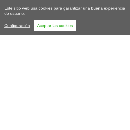
Este sitio web usa cookies para garantizar una buena experiencia
de usuario.
Configuración
Aceptar las cookies
Asociación Española de Gestores Públicos
de Vivienda y Suelo
Secciones
Legal
Contacto
Inicio
Aviso Legal
Twitter
Quiénes Somos
Privacidad
Linkedin
Miembros
Cookies
Youtube
Actualidad
Formación