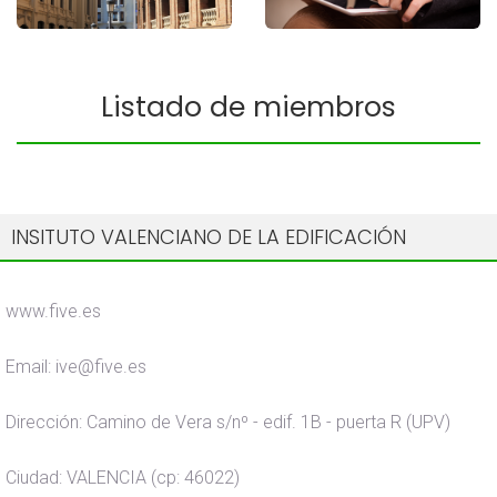
Listado de miembros
INSITUTO VALENCIANO DE LA EDIFICACIÓN
www.five.es
Email: ive@five.es
Dirección: Camino de Vera s/nº - edif. 1B - puerta R (UPV)
Ciudad: VALENCIA (cp: 46022)