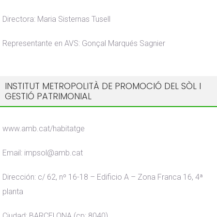
Directora: Maria Sisternas Tusell
Representante en AVS: Gonçal Marqués Sagnier
INSTITUT METROPOLITÀ DE PROMOCIÓ DEL SÒL I
GESTIÓ PATRIMONIAL
www.amb.cat/habitatge
Email: impsol@amb.cat
Dirección: c/ 62, nº 16-18 – Edificio A – Zona Franca 16, 4ª
planta
Ciudad: BARCELONA (cp: 8040)