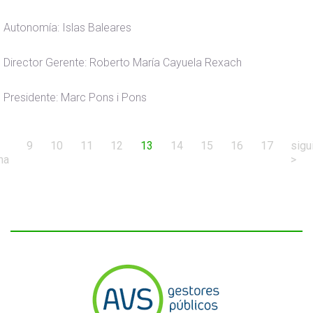
Autonomía: Islas Baleares
Director Gerente: Roberto María Cayuela Rexach
Presidente: Marc Pons i Pons
(current)
9
10
11
12
13
14
15
16
17
sigu
ma
>