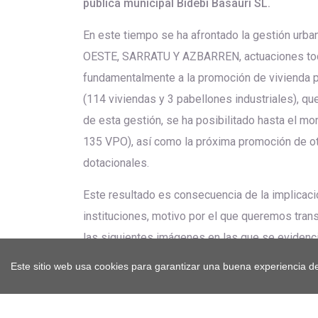
pública municipal Bidebi Basauri SL.
En este tiempo se ha afrontado la gestión ur
OESTE, SARRATU Y AZBARREN, actuaciones toda
fundamentalmente a la promoción de vivienda p
(114 viviendas y 3 pabellones industriales), qu
de esta gestión, se ha posibilitado hasta el m
135 VPO), así como la próxima promoción de ot
dotacionales.
Este resultado es consecuencia de la implicac
instituciones, motivo por el que queremos transm
las siguientes imágenes en las que se evidenci
Este sitio web usa cookies para garantizar una buena experiencia de