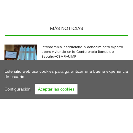
MÁS NOTICIAS
Intercambio institucional y conocimiento experto
sobre vivienda en la Conferencia Banco de
España-CEMFI-UIMP
06/07/2026
Este sitio web usa cookies para garantizar una buena experiencia
La XII edición de los Premios AVS reconoce las
de usuario.
mejores prácticas de los gestores públicos de
vivienda y suelo
Configuración
Aceptar las cookies
19/06/2026
Santa Cruz de Tenerife reúne a los gestores
públicos de vivienda en una jornada sobre los
retos actuales del sector
15/06/2026