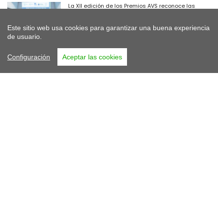
La XII edición de los Premios AVS reconoce las
mejores prácticas de los gestores públicos de
vivienda y suelo
Este sitio web usa cookies para garantizar una buena experiencia
de usuario.
19/06/2026
Santa Cruz de Tenerife reúne a los gestores
Configuración
Aceptar las cookies
públicos de vivienda en una jornada sobre los
retos actuales del sector
15/06/2026