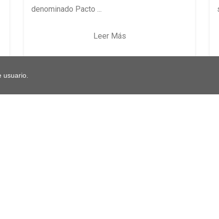
denominado Pacto ...
Leer Más
 usuario.
(current)
< Última
1
2
3
4
5
6
7
8
9
siguiente
Secciones
Legal